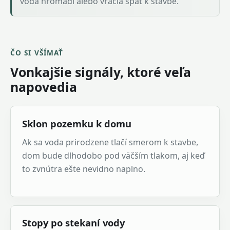
voda hromadí alebo vracia späť k stavbe.
ČO SI VŠÍMAŤ
Vonkajšie signály, ktoré veľa
napovedia
Sklon pozemku k domu
Ak sa voda prirodzene tlačí smerom k stavbe,
dom bude dlhodobo pod väčším tlakom, aj keď
to zvnútra ešte nevidno naplno.
Stopy po stekaní vody