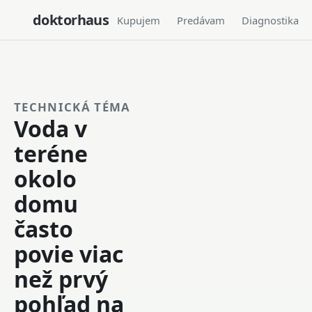
doktorhaus
Kupujem
Predávam
Diagnostika
TECHNICKÁ TÉMA
Voda v
teréne
okolo
domu
často
povie viac
než prvý
pohľad na